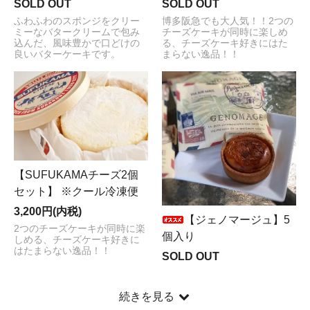
SOLD OUT
SOLD OUT
ふわふわのスポンジをクリー
博多阪急でも大人気！！2つの
ミーなバタークリームで包み
チーズケーキが同時に楽しめ
込んだ、風味豊かで口どけの
る、チーズケーキ好きにはた
良いバターケーキです。
まらない逸品！！
【SUFUKAMAチーズ2個
セット】 ※クール冷凍便
3,200円(内税)
【ジェノマージュ】5
2つのチーズケーキが同時に楽
個入り
しめる、チーズケーキ好きに
はたまらない逸品！！
SOLD OUT
続きを見る