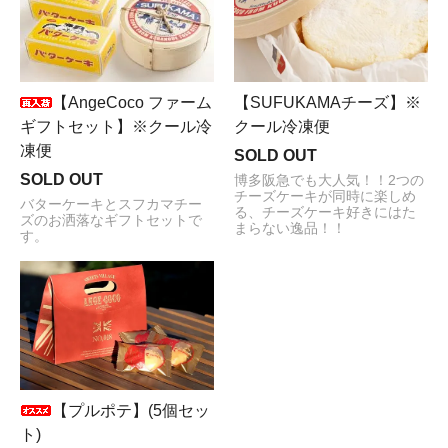
【SUFUKAMAチーズ】※
【AngeCoco ファーム
クール冷凍便
ギフトセット】※クール冷
凍便
SOLD OUT
SOLD OUT
博多阪急でも大人気！！2つの
チーズケーキが同時に楽しめ
バターケーキとスフカマチー
る、チーズケーキ好きにはた
ズのお洒落なギフトセットで
まらない逸品！！
す。
【プルポテ】(5個セッ
ト)